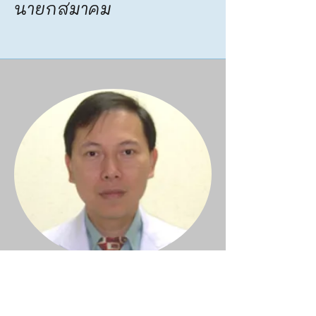
นายกสมาคม
นายแพทย์ รุ่งศักดิ์ ศิวานุ
วัฒน์