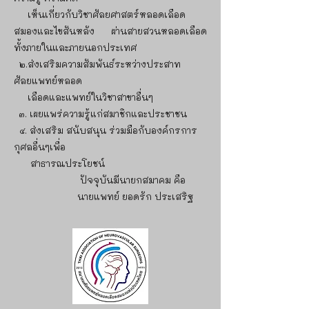
เห็นเกี่ยวกับวิชาศัลยศาสตร์หลอดเลือด
สมองและไขสันหลัง ผ่านสายสวนหลอดเลือด
ทั้งภายในและภายนอกประเทศ
๒.ส่งเสริมความสัมพันธ์ระหว่างประสาท
ศัลยแพทย์หลอด
เลือดและแพทย์ในวิชาสาขาอื่นๆ
๓. เผยแพร่ความรู้แก่สมาชิกและประชาชน
๔. ส่งเสริม สนับสนุน ร่วมมือกับองค์กรการ
กุศลอื่นๆเพื่อ
สาธารณประโยชน์
ปัจจุบันมีนายกสมาคม คือ
นายแพทย์ ยอดรัก ประเสริฐ