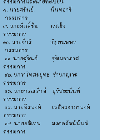
กรรมการและนายทะเบียน
๘. นายศรันย์. นันทอารี
กรรมการ
๙. นายศักดิ์ชัย. แซ่เฮ้ง
กรรมการ
๑๐. นายจักรี ธัญยนพพร
กรรมการ
๑๑. นายสุจินต์ รุจิเมธาภาส
กรรมการ
๑๒. นาวาโทสรยุทธ ชำนาญเวช
กรรมการ
๑๓. นายกรณรักษ์ อุรัสยะนันท์
กรรมการ
๑๔. นายพีรพงศ์ เหลืองอาภาพงศ์
กรรมการ
๑๕.
นายอติเทพ มงคลรัตน์นันต์
กรรมการ